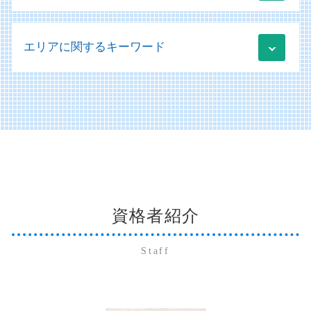
事業承継税制 とは
医療法人の設立 認可
税務申告 e-tax
規程 作成 策定
業績管理 方法
事業承継税制 デメリット
医業経営コンサルティング
法人税 損金 算入
開示書類 アウトソーシング
社会福祉法人 事業計画
経営改善計画 様式
相続 株式
病医院 医療機関
税務 売上
エリアに関するキーワード
財務会計 管理会計
社会福祉法人 非課税
資金調達
相続 放棄
医療法人の設立 許可
クラウド会計 導入支援
備品 買掛金 未払金
社会福祉法人 病院
新規事業助成金 個人事業主
株式交換 株式移転 株式交付
経営診断 メリット
記帳代行 勘定科目
社会福祉法人 勘定科目
経営改善計画 変更
防府市 法人 確定申告
事業承継とは
経営診断 コンサルタント
未払金 買掛金 消費税
会計ソフト 勘定科目
経営改善計画 コンサル
山口市 個人 確定申告
納税資金 融資 個人
医療法人 補助金
アウトソーシング 不正会計
新社会福祉法人会計基準 勘定科目
業績管理 分析
山口市 法人 確定申告
株式交換 株価
運営支援 とは
記帳代行 会計ソフト
社会福祉法人 補助金
萩市 医業経営コンサルティング
相続 不動産
医療会計 勘定科目
買掛金 未払金 会計処理
社会福祉法人
周南市 経営コンサルティング
会社分割 手続き
経営診断
システム導入 補助金
社会福祉法人 規定 作成
宇部市 個人 確定申告
贈与税 非課税
病院 経営診断
財務会計システム
社会福祉法人 ガイドライン
下関市 法人 確定申告
相続 委任状
記帳代行 起業
社会福祉法人 法人税
資格者紹介
宇部市 法人 確定申告
納税資金 法人
会社法 開示書類
社会福祉法人 会計基準
山口市 納税資金対策
相続 いつまで
仕訳 未払金 買掛金 違い
移行支援 福祉
山口市 医業経営コンサルティング
贈与税 非課税 申告
Staff
買掛金 未払金 決算
美弥市 個人 確定申告
相続放棄 手続き
販売管理 データ分析
宇部市 経営コンサルティング
納税資金 融資 法人
システム導入
周南市 法人 確定申告
株式譲渡 事業譲渡 違い
販売管理 導入メリット