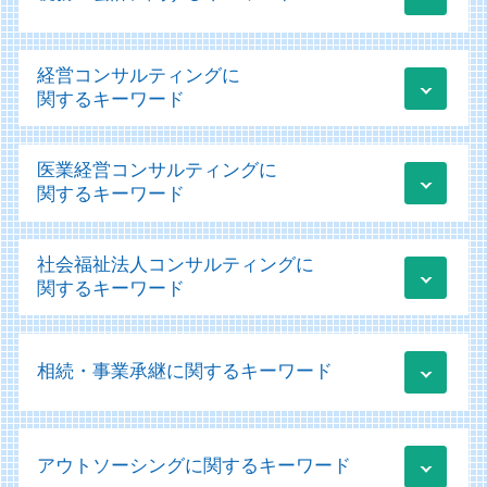
税務 改正
経営コンサルティングに
税務相談とは
関するキーワード
法人税 中間納付
賃上げ促進税制 申請方法
業績管理 管理会計
医業経営コンサルティングに
税務申告 法人
業績管理システム
関するキーワード
税務申告
事業承継 m&a補助金
クラウド会計 メリット
業績管理
医療法人の設立
税務 売上計上漏れ
社会福祉法人コンサルティングに
運用支援 サポート
医療会計 ソフト
税務 売上 計上
関するキーワード
新規事業立ち上げ コンサル
医療法人 資本金
税務 為替レート
資金調達 個人事業主
医療法人 法人税
税務申告 確定申告 違い
社会福祉法人 医療法人 違い
クラウド 運用支援
医療会計
法人税 期限
相続・事業承継に関するキーワード
社会福祉法人 助成金
ものづくり補助金 条件
経営診断 経営学 会計学
顧問業務 会計士
移行支援 補助金
経営コンサルティング
コンサル 経営診断
税務申告 法人税
移行支援 メリット
日本政策金融公庫 融資 流れ
納税資金 消費税 融資
医療法人 決算書
税務相談 どこまで
社会福祉法人 会計
it導入補助金 採択
アウトソーシングに関するキーワード
株式交換 事業承継
医療機器 リース
税務相談
社会福祉法人 印紙税
経営改善計画 コロナ