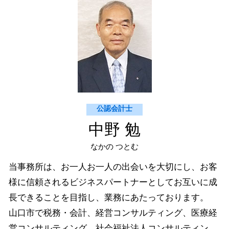
周南市 個人 確定申告
財務会計 分析
美弥市 社会福祉法人コンサルティング
開示書類 作成
萩市 法人 確定申告
買掛金 未払金 会計基準
山口市 社会福祉法人コンサルティング
美弥市 法人 確定申告
防府市 経営コンサルティング
防府市 個人 確定申告
公認会計士
中野 勉
なかの つとむ
当事務所は、お一人お一人の出会いを大切にし、お客
様に信頼されるビジネスパートナーとしてお互いに成
長できることを目指し、業務にあたっております。
山口市で税務・会計、経営コンサルティング、医療経
営コンサルティング、社会福祉法人コンサルティン