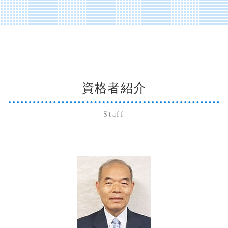
備品 買掛金 未払金
移行支援 メリット
新規事業立ち上げ 補助金
萩市 経営コンサルティング
相続 委任状
医療法人の設立 許可
記帳代行 会計ソフト
社会福祉法人 規定 作成
日本政策金融公庫 融資 流れ
萩市 医業経営コンサルティング
株式譲渡 事業譲渡 違い
会計税務
財務会計システム
会計ソフト 勘定科目一覧
山口市 納税資金対策
会社分割 手続き
医療会計 ソフト
販売管理 導入メリット
社会福祉法人 助成金
山口市 相続 事業承継
贈与税 確定申告
医療法人 節税
開示書類 種類
社会福祉法人 勘定科目
山口市 医業経営コンサルティング
相続放棄 手続き
運営支援 とは
買掛金 未払金 会計処理
規定 作成
宇部市 個人 確定申告
事業承継税制 とは
買掛金 未払金 会計基準
移行支援 福祉
資格者紹介
防府市 経営コンサルティング
納税資金 融資 法人
財務会計 管理会計
社会福祉法人 非課税
宇部市 法人 確定申告
納税資金 法人
記帳代行 個人事業主
新社会福祉法人会計基準の実務 会計処理
萩市 法人 確定申告
贈与税 非課税
Staff
販売管理 データフロー
下関市 経営コンサルティング
相続 放棄
開示書類 作成
防府市 個人 確定申告
事業承継とは
未払金 買掛金 消費税
美弥市 法人 確定申告
株式交換 事業承継
販売管理 データ分析
美弥市 経営コンサルティング
財務会計 分析
宇部市 経営コンサルティング
記帳代行 起業
美弥市 医業経営コンサルティング
会社法 開示書類
下関市 法人 確定申告
山口市 個人 確定申告
山口市 遺産相続