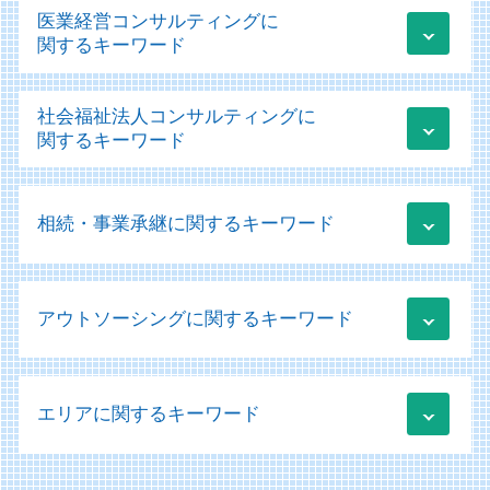
業績管理 方法
医業経営コンサルティングに
税務 監査
運用支援 コンサルティング
関するキーワード
税務 会計 違い
新規事業助成金 個人事業主
税務相談 範囲
業績管理システム
医療会計
税務相談
社会福祉法人コンサルティングに
事業承継 m&a補助金
医療会計 勘定科目
税務 為替レート
関するキーワード
経営改善計画 コンサル
医業経営コンサルティング
法人 税務調査
資金調達方法 種類
医療法人の設立
税務 会計
社会福祉法人 会計
業績管理 分析
医療法人 法人税
税務申告 法人
相続・事業承継に関するキーワード
社会福祉法人 決算書
資金調達 個人事業主
医療法人 補助金
税務 改正
新社会福祉法人会計基準 勘定科目
経営コンサルティング
医療法人の設立 認可
クラウド会計 メリット
社会福祉法人 法人税
資金調達
納税資金 消費税 融資
病医院 医療機関
顧問業務 会計士
社会福祉法人 印紙税
事業再構築補助金 個人事業主
アウトソーシングに関するキーワード
相続 いつまで
医療法人 資本金
個人事業主 確定申告
社会福祉法人 病院
クラウド 運用支援
相続 株式
医療法人 決算書
法人税 期限
社会福祉法人 医療法人 違い
ものづくり補助金 条件
株式交換 株式移転 株式交付
医療機器 リース
税務 勘定科目
開示書類 アウトソーシング
会計ソフト 勘定科目
業績管理 管理会計
事業承継税制 デメリット
経営診断 経営学 会計学
税務申告 確定申告 違い
エリアに関するキーワード
仕訳 未払金 買掛金 違い
社会福祉法人 事業計画
新規事業立ち上げ コンサル
納税資金 融資 個人
経営診断
顧問業務
記帳代行 勘定科目
社会福祉法人 ガイドライン
運用支援 サポート
株式交換 株価
経営診断 メリット
販売管理 分析
規程 作成 策定
経営改善計画 補助金
下関市 個人 確定申告
相続 不動産
病院 経営診断