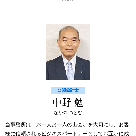
システム導入
美弥市 経営コンサルティング
贈与税 非課税 申告
アウトソーシング 不正会計
萩市 法人 確定申告
相続放棄 手続き
記帳代行 個人事業主
宇部市 法人 確定申告
相続 放棄
開示書類 アウトソーシング
萩市 経営コンサルティング
買掛金 未払金 決算
宇部市 経営コンサルティング
財務会計システム
周南市 法人 確定申告
販売管理 データ分析
山口市 相続 事業承継
萩市 個人 確定申告
萩市 医業経営コンサルティング
美弥市 社会福祉法人コンサルティング
公認会計士
中野 勉
なかの つとむ
当事務所は、お一人お一人の出会いを大切にし、お客
様に信頼されるビジネスパートナーとしてお互いに成