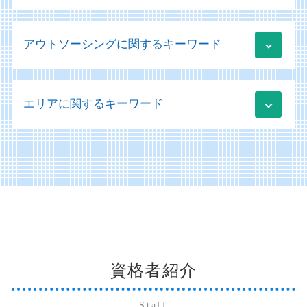
社会福祉法人 事業計画
業績管理 分析
経営診断 コンサルタント
クラウド会計 メリット
会計ソフト 勘定科目一覧
業績管理
株式交換 株式移転 株式交付
運営支援
税務 会計
規程 作成 策定
新規事業立ち上げ コンサル
アウトソーシングに関するキーワード
事業承継税制 デメリット
医療法人 法人税
法人税 中間納付
会計ソフト 勘定科目
経営コンサルティング 中小企業
株式交換 事業承継
医療会計 ソフト
税務相談 範囲
新社会福祉法人会計基準の実務 会計処理
事業承継 m&a補助金
事業承継とは
医療施設等施設整備費補助金
税務 見積計上
記帳代行 起業
社会福祉法人 決算書
資金調達 個人事業主
贈与税 非課税
病医院 医療機関
税務 売上
エリアに関するキーワード
開示書類 種類
社会福祉法人 規定 作成
日本政策金融公庫 融資 流れ
納税資金 消費税 融資
経営診断 経営学 会計学
税務 勘定科目
備品 買掛金 未払金
社会福祉法人 ガイドライン
起業 資金調達 個人
納税資金 融資 個人
医療法人 決算書
財務会計 分析
移行支援 メリット
経営コンサルティング
周南市 個人 確定申告
株式譲渡 事業譲渡 違い
医療法人の設立 認可
記帳代行 勘定科目
移行支援 補助金
日本政策金融公庫 融資 必要書類
山口市 納税資金対策
納税資金 融資 法人
医療法人 補助金
会社法 開示書類
社会福祉法人 非課税
運用支援 コンサルティング
山口市 個人 確定申告
相続 不動産
運営支援 とは
販売管理 データフロー
社会福祉法人 経営
下関市 経営コンサルティング
相続 株式
医療会計 勘定科目
買掛金 未払金 会計処理
社会福祉法人 会計
山口市 経営コンサルティング
株式交換 株価
医療法人 節税
開示書類 作成
社会福祉法人 助成金
周南市 経営コンサルティング
会社分割 手続き
病院 経営診断
仕訳 未払金 買掛金 違い
社会福祉法人 医療法人 違い
山口市 医業経営コンサルティング
事業承継税制 とは
記帳代行 会計ソフト
社会福祉法人
資格者紹介
下関市 個人 確定申告
納税資金 法人
システム導入 補助金
社会福祉法人 補助金
美弥市 個人 確定申告
相続 いつまで
販売管理 分析
社会福祉法人 印紙税
防府市 個人 確定申告
贈与税 確定申告
Staff