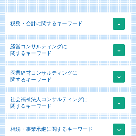
税務・会計に関するキーワード
顧問業務
経営コンサルティングに
税務相談とは
関するキーワード
税務申告 法人税
税務相談 どこまで
資金調達
医業経営コンサルティングに
税務申告 e-tax
経営改善計画 補助金
関するキーワード
税務相談 節税
業績管理 方法
顧問業務 会計士
経営改善計画 様式
医療会計
税務 売上計上漏れ
社会福祉法人コンサルティングに
経営改善計画 コロナ
医療法人 設立
法人 税務調査
関するキーワード
クラウド 運用支援
経営診断
法人税 期限
新規事業助成金 個人事業主
医療法人の設立 許可
税務 会計 違い
社会福祉法人 会計基準
新規事業立ち上げ 補助金
医療法人 資本金
青色申告 白色申告 違い わかりやすく
相続・事業承継に関するキーワード
社会福祉法人 勘定科目
資金調達方法 種類
医業経営コンサルティング
税務申告