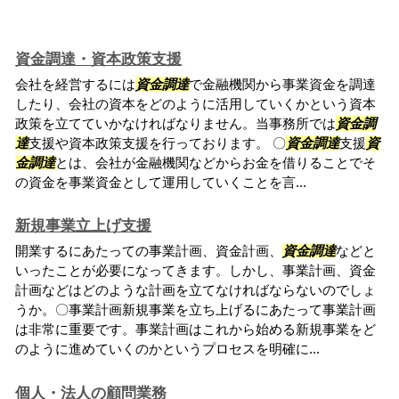
資金調達・資本政策支援
会社を経営するには
資金調達
で金融機関から事業資金を調達
したり、会社の資本をどのように活用していくかという資本
政策を立てていかなければなりません。当事務所では
資金調
達
支援や資本政策支援を行っております。 〇
資金調達
支援
資
金調達
とは、会社が金融機関などからお金を借りることでそ
の資金を事業資金として運用していくことを言...
新規事業立上げ支援
開業するにあたっての事業計画、資金計画、
資金調達
などと
いったことが必要になってきます。しかし、事業計画、資金
計画などはどのような計画を立てなければならないのでしょ
うか。〇事業計画新規事業を立ち上げるにあたって事業計画
は非常に重要です。事業計画はこれから始める新規事業をど
のように進めていくのかというプロセスを明確に...
個人・法人の顧問業務