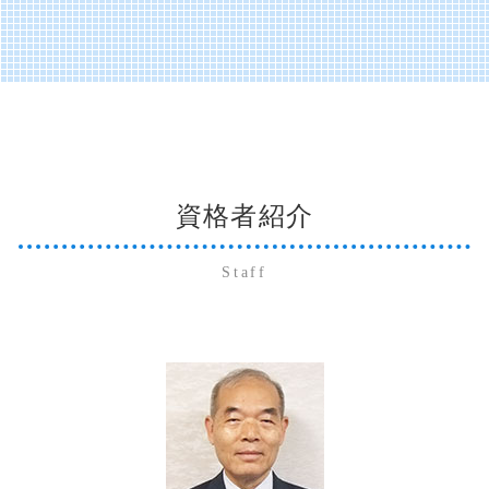
アウトソーシング 不正会計
社会福祉法人 ガイドライン
クラウド 運用支援
下関市 法人 確定申告
相続 不動産
医療会計 勘定科目
財務会計システム
社会福祉法人 勘定科目
日本政策金融公庫 融資 流れ
美弥市 個人 確定申告
相続 委任状
医療法人の設立
財務会計 分析
社会福祉法人 法人税
経営改善計画 コンサル
美弥市 法人 確定申告
株式譲渡 事業譲渡 違い
医療施設等施設整備費補助金
記帳代行 会計ソフト
社会福祉法人 病院
下関市 経営コンサルティング
会社分割 手続き
コンサル 経営診断
販売管理 データフロー
会計ソフト 勘定科目一覧
萩市 医業経営コンサルティング
相続 放棄
運営支援 とは
会社法 開示書類
会計ソフト 勘定科目
周南市 経営コンサルティング
株式交換 事業承継
医療法人 設立
記帳代行 起業
社会福祉法人
周南市 個人 確定申告
納税資金 融資 個人
開示書類 作成
規程 作成 策定
資格者紹介
美弥市 社会福祉法人コンサルティング
事業承継税制 とは
買掛金 未払金 会計処理
社会福祉法人 会計基準
防府市 個人 確定申告
納税資金 法人
開示書類 アウトソーシング
社会福祉法人 医療法人 違い
山口市 社会福祉法人コンサルティング
贈与税 非課税
Staff
開示書類 種類
宇部市 個人 確定申告
贈与税 確定申告
財務会計 管理会計
美弥市 医業経営コンサルティング
事業承継税制 デメリット
買掛金 未払金 会計基準
下関市 個人 確定申告
相続放棄 手続き
販売管理 データ分析
萩市 経営コンサルティング
備品 買掛金 未払金
山口市 医業経営コンサルティング
仕訳 未払金 買掛金 違い
防府市 経営コンサルティング
記帳代行 個人事業主
萩市 法人 確定申告
山口市 経営コンサルティング