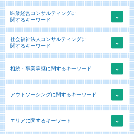
税務相談
新規事業立ち上げ コンサル
医業経営コンサルティングに
法人税 損金 算入
業績管理
関するキーワード
法人税 中間納付
日本政策金融公庫 融資 必要書類
税務申告 確定申告 違い
経営改善計画 補助金
医療法人 資本金
税務 見積計上
社会福祉法人コンサルティングに
it導入補助金 採択
医療法人の設立 認可
税務申告
関するキーワード
資金調達 個人事業主
医療法人の設立 許可
クラウド会計ソフト 個人事業主
経営コンサルティング 課題
医療法人 補助金
税務 為替レート
移行支援加算 申請
経営改善計画 様式
病医院 医療機関
税務相談とは
相続・事業承継に関するキーワード
社会福祉法人 会計
経営コンサルティング 中小企業
医療法人 節税
税務相談 範囲
新社会福祉法人会計基準 勘定科目
新規事業立ち上げ 補助金
経営診断 経営学 会計学
青色申告 白色申告 違い わかりやすく
社会福祉法人 助成金
業績管理システム
納税資金 消費税 融資
医療法人 法人税
顧問業務 とは
社会福祉法人 非課税
経営改善計画 変更
アウトソーシングに関するキーワード
株式交換 株価
医療機器 リース
税務相談 節税
社会福祉法人 経営
運用支援 コンサルティング
相続 いつまで
経営診断
税務 会計 違い
規定 作成
新規事業助成金 個人事業主
株式交換 株式移転 株式交付
運営支援
税務相談 どこまで
販売管理 分析
移行支援 福祉
業績管理 管理会計
贈与税 非課税 申告
医業経営コンサルティング
税務申告 e-tax
エリアに関するキーワード
システム導入 補助金
社会福祉法人 規定 作成
経営コンサルティング
納税資金 融資 法人
医療会計
法人 税務調査
記帳代行 勘定科目
社会福祉法人 補助金
資金調達方法 種類
事業承継とは
経営診断 メリット