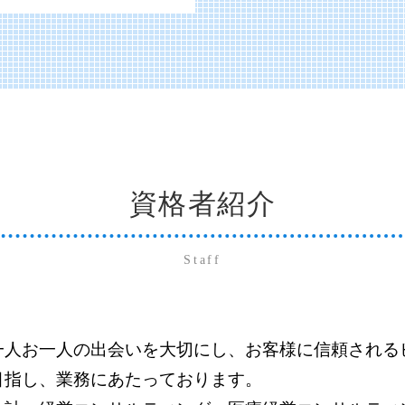
会社法 開示書類
経営改善計画 コロナ
社会福祉法人 医療法人
未払金 買掛金 消費税
運用支援 サポート
社会福祉法人 会計基準
開示書類 種類
日本政策金融公庫 融資
社会福祉法人 法人税
記帳代行 勘定科目
クラウド 運用支援
社会福祉法人 病院
買掛金 未払金 会計基準
運用支援 コンサルティ
社会福祉法人 規定 作成
開示書類 作成
資金調達
会計ソフト 勘定科目
アウトソーシング 不正
経営コンサルティング 
規定 作成
買掛金 未払金 決算
it導入補助金 採択
社会福祉法人 ガイドラ
記帳代行 起業
日本政策金融公庫 融資
資格者紹介
社会福祉法人 助成金
記帳代行 会計ソフト
業績管理 管理会計
移行支援 メリット
販売管理 分析
経営コンサルティング 
社会福祉法人 補助金
財務会計 分析
Staff
社会福祉法人 経営
財務会計 管理会計
社会福祉法人 非課税
開示書類 アウトソーシ
グ
移行支援 福祉
システム導入
備品 買掛金 未払金
一人お一人の出会いを大切にし、お客様に信頼される
システム導入 補助金
目指し、業務にあたっております。
財務会計システム
グ