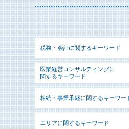
税務・会計に関するキーワード
税務 改正
医業経営コンサルティングに
税務 会計
関するキーワード
税務 会計 違い
税務 為替レート
医療法人 決算書
税務 監査
相続・事業承継に関するキーワー
医療機器 リース
顧問業務 とは
経営診断
税務相談 範囲
コンサル 経営診断
株式交換 株価
顧問業務 会計士
医療法人 節税
エリアに関するキーワード
相続 株式
税務相談
医療法人の設立