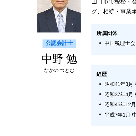
山口市で税務・
宇部市 経営コンサルティング
グ、相続・事業
下関市 法人 確定申告
山口市 医業経営コンサルティング
所属団体
公認会計士
中国税理士会（
中野 勉
なかの つとむ
経歴
昭和41年3
昭和37年4月
昭和45年12
平成7年1月