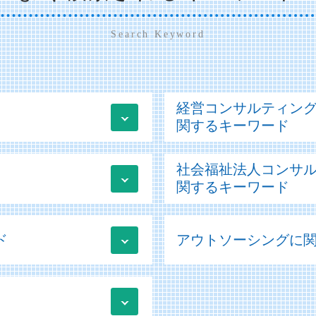
Search Keyword
経営コンサルティン
関するキーワード
事業承継 m&a補助金
社会福祉法人コンサ
資金調達方法 種類
関するキーワード
業績管理 分析
事業再構築補助金 個人
新社会福祉法人会計基準
業績管理システム
ド
アウトソーシングに
社会福祉法人 事業計画
新規事業立ち上げ コン
会計ソフト 勘定科目一
資金調達 個人事業主
社会福祉法人 決算書
販売管理 データ分析
経営改善計画 補助金
社会福祉法人
買掛金 未払金 会計処理
経営改善計画 変更
社会福祉法人 勘定科目