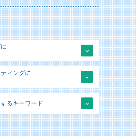
グに
ルティングに
事業主
 勘定科目
関するキーワード
サル
覧