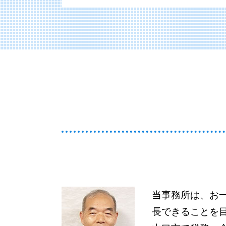
相続 不動産
賃上げ促進税制 申請方法
病医院 医療機関
事業承継税制 とは
税務申告 e-tax
萩市 医業経営コンサルティング
経営診断 コンサルタント
株式譲渡 事業譲渡 違い
税務 売上
山口市 遺産相続
医療施設等施設整備費補助金
納税資金 融資 個人
クラウド会計 導入支援
周南市 法人 確定申告
医療法人の設立 許可
贈与税 非課税 申告
顧問業務
下関市 経営コンサルティング
運営支援
株式交換 株式移転 株式交付
クラウド会計ソフト 個人事業主
美弥市 経営コンサルティング
経営診断 メリット
相続 いつまで
法人 税務調査
萩市 個人 確定申告
医療会計 ソフト
納税資金 法人
税務 確定申告
萩市 経営コンサルティング
医療法人 設立
納税資金 消費税 融資
税務相談 節税
山口市 個人 確定申告
医業経営コンサルティング
相続 委任状
税務 売上計上漏れ
山口市 相続 事業承継
病院 経営診断
相続放棄 手続き
税務申告 確定申告 違い
山口市 納税資金対策
医療会計 勘定科目
会社分割 手続き
山口市 法人 確定申告
会計税務
事業承継とは
美弥市 法人 確定申告
医療法人 法人税
納税資金 融資 法人
山口市 社会福祉法人コンサルティン
運営支援 とは
贈与税 確定申告
萩市 法人 確定申告
相続 放棄
当事務所は、お
宇部市 法人 確定申告
贈与税 非課税
長できることを
防府市 経営コンサルティング
事業承継税制 デメリット
美弥市 社会福祉法人コンサルティン