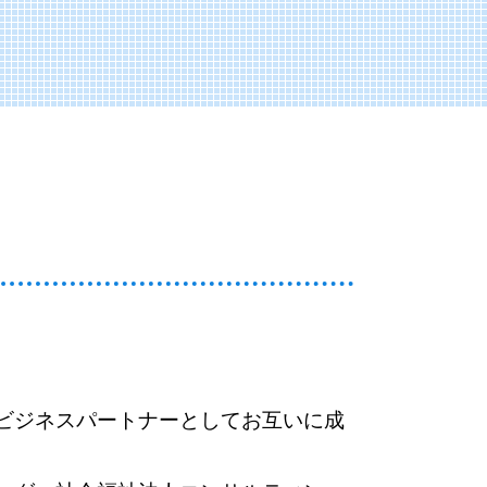
 違い
 流れ
ング
会計
課題
イン
 必要書類
中小企業
ング
ビジネスパートナーとしてお互いに成