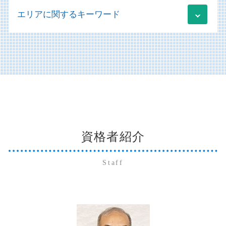
販売管理 データ分析
社会福祉法人 印紙税
新規事業立ち上げ コンサル
相続放棄 手続き
医療法人 決算書
税務 監査
エリアに関するキーワード
買掛金 未払金 会計処理
規程 作成 策定
経営コンサルティング
贈与税 確定申告
医療法人 節税
税務相談 範囲
販売管理 データフロー
移行支援 補助金
クラウド 運用支援
事業承継税制 とは
経営診断 コンサルタント
開示書類 作成
社会福祉法人 ガイドライン
事業承継 m&a補助金
下関市 法人 確定申告
事業承継とは
医療法人 設立
財務会計システム
社会福祉法人 医療法人 違い
日本政策金融公庫 融資 必要書類
山口市 遺産相続
納税資金 法人
病医院 医療機関
記帳代行 起業
社会福祉法人 決算書
経営改善計画 補助金
美弥市 経営コンサルティング
株式交換 事業承継
医療会計 ソフト
記帳代行 会計ソフト
会計ソフト 勘定科目一覧
山口市 社会福祉法人コンサルティング
納税資金 融資 法人
経営診断 メリット
開示書類 種類
社会福祉法人 会計
萩市 医業経営コンサルティング
株式交換 株式移転 株式交付
医療法人の設立
記帳代行 勘定科目
社会福祉法人 事業計画
宇部市 個人 確定申告
事業承継税制 デメリット
医療施設等施設整備費補助金
会社法 開示書類
社会福祉法人 非課税
山口市 医業経営コンサルティング
相続 放棄
記帳代行 個人事業主
社会福祉法人 規定 作成
資格者紹介
周南市 法人 確定申告
会社分割 手続き
未払金 買掛金 消費税
社会福祉法人 勘定科目
山口市 法人 確定申告
相続 委任状
財務会計 分析
社会福祉法人 病院
防府市 法人 確定申告
株式譲渡 事業譲渡 違い
Staff
販売管理 導入メリット
山口市 個人 確定申告
相続 株式
システム導入 補助金
美弥市 医業経営コンサルティング
納税資金 融資 個人
財務会計 管理会計
美弥市 法人 確定申告
贈与税 非課税
アウトソーシング 不正会計
周南市 経営コンサルティング
システム導入
宇部市 法人 確定申告