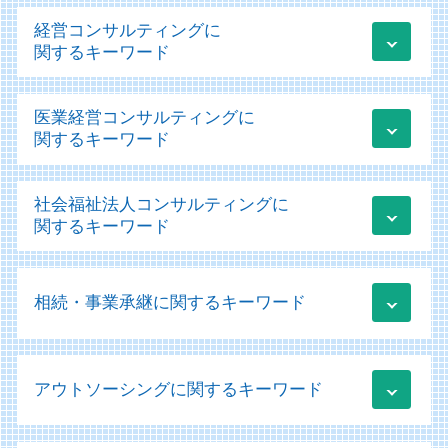
税務申告 法人
経営コンサルティングに
青色申告 白色申告 違い わかりやすく
関するキーワード
税務 会計 違い
税務 確定申告
経営改善計画 コロナ
医業経営コンサルティングに
税務相談
運用支援 コンサルティング
関するキーワード
クラウド会計 導入支援
ものづくり補助金 条件
顧問業務
起業 資金調達 個人
運営支援 とは
顧問業務 会計士
社会福祉法人コンサルティングに
業績管理 管理会計
コンサル 経営診断
クラウド会計 メリット
関するキーワード
経営コンサルティング 中小企業
経営診断 経営学 会計学
法人税 損金 算入
経営改善計画 様式
病院 経営診断
法人税 期限
会計ソフト 勘定科目
事業再構築補助金 個人事業主
医業経営コンサルティング
税務相談 どこまで
相続・事業承継に関するキーワード
社会福祉法人 法人税
it導入補助金 採択
会計税務
法人税 中間納付
社会福祉法人 補助金
新規事業立ち上げ 補助金
運営支援
個人事業主 確定申告
社会福祉法人
資金調達
相続 いつまで
医療法人の設立 認可
税務 為替レート
規定 作成
業績管理 方法
アウトソーシングに関するキーワード
贈与税 非課税 申告
医療法人 法人税
賃上げ促進税制 申請方法
移行支援 メリット
運用支援 サポート
納税資金 消費税 融資
経営診断
税務 売上計上漏れ
社会福祉法人 会計基準
経営改善計画 コンサル
相続 不動産
医療機器 リース
法人 税務調査