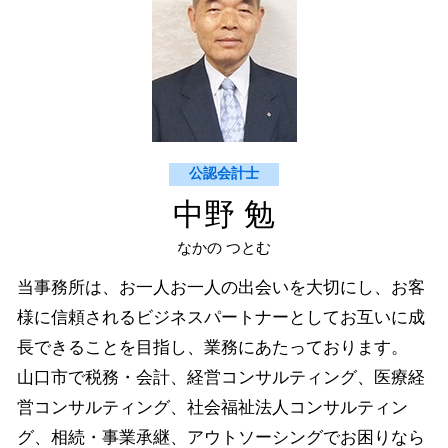
備品 買掛金 未払金
萩市 個人 確定申告
仕訳 未払金 買掛金 違い
山口市 納税資金対策
下関市 経営コンサルティング
防府市 個人 確定申告
下関市 個人 確定申告
公認会計士
中野 勉
なかの つとむ
当事務所は、お一人お一人の出会いを大切にし、お客
様に信頼されるビジネスパートナーとしてお互いに成
長できることを目指し、業務にあたっております。
山口市で税務・会計、経営コンサルティング、医療経
営コンサルティング、社会福祉法人コンサルティン
グ、相続・事業承継、アウトソーシングでお困りなら