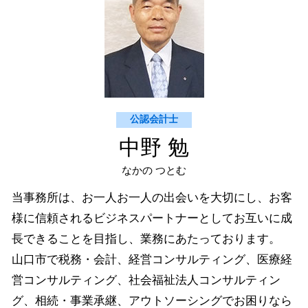
仕訳 未払金 買掛金 違い
美弥市 医業経営コンサルティング
買掛金 未払金 会計処理
山口市 納税資金対策
山口市 相続 事業承継
宇部市 法人 確定申告
下関市 経営コンサルティング
公認会計士
中野 勉
なかの つとむ
当事務所は、お一人お一人の出会いを大切にし、お客
様に信頼されるビジネスパートナーとしてお互いに成
長できることを目指し、業務にあたっております。
山口市で税務・会計、経営コンサルティング、医療経
営コンサルティング、社会福祉法人コンサルティン
グ、相続・事業承継、アウトソーシングでお困りなら