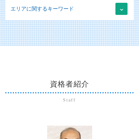
記帳代行 起業
社会福祉法人 会計
日本政策金融公庫 融資 流れ
相続 いつまで
医療法人の設立 許可
税務 監査
エリアに関するキーワード
記帳代行 会計ソフト
社会福祉法人 補助金
経営改善計画 コンサル
株式交換 株式移転 株式交付
医療会計 勘定科目
税務 売上計上漏れ
販売管理 分析
移行支援 補助金
経営コンサルティング 中小企業
相続 委任状
医業経営コンサルティング
開示書類 作成
社会福祉法人 会計基準
業績管理 分析
美弥市 経営コンサルティング
相続放棄 手続き
医療法人の設立
未払金 買掛金 消費税
社会福祉法人 非課税
業績管理
山口市 経営コンサルティング
納税資金 融資 個人
コンサル 経営診断
システム導入
移行支援 メリット
資金調達方法 種類
山口市 個人 確定申告
株式交換 株価
医療施設等施設整備費補助金
会社法 開示書類
社会福祉法人 経営
美弥市 社会福祉法人コンサルティング
納税資金 消費税 融資
病医院 医療機関
販売管理 データフロー
会計ソフト 勘定科目
萩市 法人 確定申告
株式交換 事業承継
病院 経営診断
財務会計 分析
規定 作成
山口市 法人 確定申告
納税資金 融資 法人
会計税務
開示書類 アウトソーシング
移行支援 福祉
萩市 経営コンサルティング
贈与税 非課税 申告
販売管理 導入メリット
会計ソフト 勘定科目一覧
資格者紹介
萩市 個人 確定申告
事業承継税制 デメリット
備品 買掛金 未払金
社会福祉法人 ガイドライン
下関市 個人 確定申告
贈与税 非課税
記帳代行 個人事業主
社会福祉法人 医療法人 違い
周南市 法人 確定申告
事業承継とは
Staff
買掛金 未払金 会計基準
山口市 社会福祉法人コンサルティング
事業承継税制 とは
システム導入 補助金
下関市 法人 確定申告
贈与税 確定申告
財務会計システム
防府市 法人 確定申告
納税資金 法人
アウトソーシング 不正会計
防府市 経営コンサルティング
財務会計 管理会計
美弥市 法人 確定申告