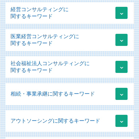
税務 為替レート
経営コンサルティングに
税務 勘定科目
関するキーワード
青色申告 白色申告 違い わかりやすく
法人税 損金 算入
業績管理システム
医業経営コンサルティングに
顧問業務 とは
新規事業立ち上げ 補助金
関するキーワード
税務 見積計上
運用支援 サポート
顧問業務 会計士
新規事業助成金 個人事業主
医療法人 設立
税務 確定申告
社会福祉法人コンサルティングに
経営改善計画 変更
医療法人 補助金
個人事業主 確定申告
関するキーワード
経営改善計画 補助金
経営診断 経営学 会計学
税務申告 e-tax
運用支援 コンサルティング
医療法人 決算書
クラウド会計ソフト 個人事業主
社会福祉法人 病院
事業承継 m&a補助金
医療会計
税務相談 どこまで
相続・事業承継に関するキーワード
社会福祉法人 印紙税
新規事業立ち上げ コンサル
医療会計 ソフト
顧問業務
移行支援加算 申請
経営コンサルティング
医療機器 リース
税務 会計
社会福祉法人 助成金
経営改善計画 コロナ
会社分割 手続き
経営診断 メリット
税務相談とは
社会福祉法人 規定 作成
クラウド 運用支援
アウトソーシングに関するキーワード
相続 放棄
経営診断
クラウド会計 導入支援
社会福祉法人 事業計画
資金調達 個人事業主
株式譲渡 事業譲渡 違い
医療法人 資本金
税務申告
社会福祉法人 勘定科目
起業 資金調達 個人
相続 株式
経営診断 コンサルタント
税務申告 法人