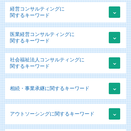
青色申告 白色申告 違い わかりやすく
経営コンサルティングに
税務 監査
関するキーワード
税務相談
顧問業務 会計士
業績管理
医業経営コンサルティングに
税務申告 法人
経営改善計画 コロナ
関するキーワード
税務申告 e-tax
経営コンサルティング 中小企業
顧問業務
起業 資金調達 個人
運営支援 とは
税務 売上計上漏れ
社会福祉法人コンサルティングに
経営コンサルティング 課題
コンサル 経営診断
税務 勘定科目
関するキーワード
事業承継 m&a補助金
運営支援
税務申告
経営改善計画 補助金
医療会計 ソフト
顧問業務 とは
移行支援 補助金
it導入補助金 採択
経営診断
税務 会計 違い
相続・事業承継に関するキーワード
社会福祉法人 経営
業績管理 分析
医療法人の設立 認可
税務相談とは
新社会福祉法人会計基準 勘定科目
日本政策金融公庫 融資 流れ
医療法人の設立 許可
個人事業主 確定申告
新社会福祉法人会計基準の実務 会計処理
業績管理 管理会計
納税資金 融資 個人
経営診断 経営学 会計学
税務 為替レート
社会福祉法人 病院
経営改善計画 コンサル
アウトソーシングに関するキーワード
贈与税 非課税
医療法人 決算書
税務 見積計上
社会福祉法人
運用支援 サポート
株式交換 株式移転 株式交付
経営診断 メリット
クラウド会計 メリット
社会福祉法人 法人税
ものづくり補助金 条件
相続放棄 手続き
医療会計
税務相談 節税