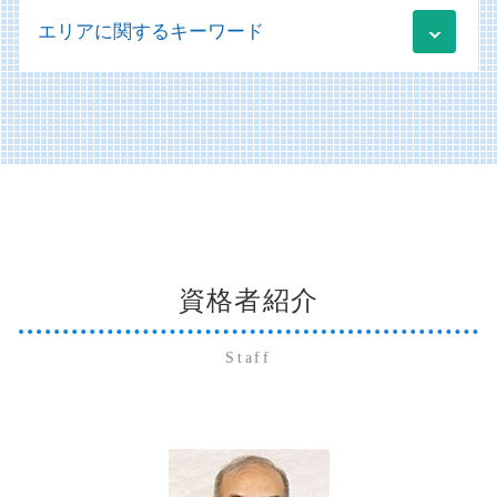
買掛金 未払金 会計基準
社会福祉法人 規定 作成
経営コンサルティング
株式交換 株価
医療法人 補助金
税務申告 確定申告 違い
エリアに関するキーワード
記帳代行 個人事業主
社会福祉法人 決算書
資金調達 個人事業主
事業承継税制 デメリット
医業経営コンサルティング
税務申告 法人税
販売管理 導入メリット
社会福祉法人 事業計画
クラウド 運用支援
会社分割 手続き
医療法人 設立
記帳代行 会計ソフト
社会福祉法人 非課税
業績管理 方法
萩市 個人 確定申告
贈与税 確定申告
医療法人 資本金
販売管理 データフロー
社会福祉法人 助成金
運用支援 コンサルティング
美弥市 経営コンサルティング
相続 いつまで
経営診断 コンサルタント
開示書類 種類
社会福祉法人 会計基準
資金調達方法 種類
下関市 個人 確定申告
事業承継とは
医療機器 リース
財務会計 管理会計
社会福祉法人 会計
萩市 法人 確定申告
株式交換 事業承継
病医院 医療機関
システム導入
会計ソフト 勘定科目一覧
山口市 相続 事業承継
相続 不動産
医療法人 法人税
開示書類 作成
社会福祉法人 印紙税
下関市 経営コンサルティング
納税資金 消費税 融資
医療会計 勘定科目
記帳代行 起業
規程 作成 策定
山口市 遺産相続
相続 株式
アウトソーシング 不正会計
社会福祉法人 ガイドライン
資格者紹介
防府市 法人 確定申告
贈与税 非課税 申告
備品 買掛金 未払金
規定 作成
美弥市 個人 確定申告
納税資金 融資 法人
買掛金 未払金 会計処理
社会福祉法人 補助金
山口市 納税資金対策
事業承継税制 とは
Staff
販売管理 分析
美弥市 社会福祉法人コンサルティング
納税資金 法人
会社法 開示書類
美弥市 法人 確定申告
相続 委任状
財務会計 分析
防府市 経営コンサルティング
相続 放棄
開示書類 アウトソーシング
周南市 経営コンサルティング
未払金 買掛金 消費税
宇部市 経営コンサルティング