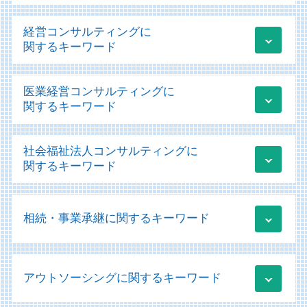
個人事業主 確定申告
経営コンサルティングに
税務 見積計上
関するキーワード
税務申告 法人税
税務申告
運用支援 サポート
医業経営コンサルティングに
税務相談 節税
ものづくり補助金 条件
関するキーワード
税務相談 どこまで
新規事業立ち上げ コンサル
賃上げ促進税制 申請方法
経営改善計画 様式
医療会計 ソフト
税務 売上計上漏れ
社会福祉法人コンサルティングに
業績管理
医療法人 節税
税務 改正
関するキーワード
経営コンサルティング 課題
医療機器 リース
税務 監査
経営改善計画 コンサル
病院 経営診断
クラウド会計ソフト 個人事業主
社会福祉法人
事業再構築補助金 個人事業主
医療法人の設立 許可
クラウド会計 メリット
相続・事業承継に関するキーワード
社会福祉法人 非課税
新規事業立ち上げ 補助金
経営診断 コンサルタント
税務 為替レート
規定 作成
経営改善計画 コロナ
運営支援
青色申告 白色申告 違い わかりやすく
社会福祉法人 病院
日本政策金融公庫 融資 流れ
相続 委任状
医療会計 勘定科目
税務申告 確定申告 違い
会計ソフト 勘定科目
資金調達方法 種類
アウトソーシングに関するキーワード
贈与税 非課税 申告
医療法人 設立
顧問業務 会計士
社会福祉法人 規定 作成
経営コンサルティング
相続 不動産
医業経営コンサルティング
税務申告 法人
社会福祉法人 事業計画
業績管理システム