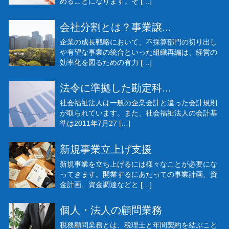
めることになります。そ […]
会社分割とは？事業譲...
企業の成長戦略において、不採算部門の切り出し
や有望な事業の統合といった組織再編は、経営の
効率化を図るための有力 […]
法令に準拠した勘定科...
社会福祉法人は一般の企業会計と違った会計規則
が取られています。また、社会福祉法人の会計基
準は2011年7月27 […]
新規事業立上げ支援
新規事業を立ち上げるには様々なことが必要にな
ってきます。開業するにあたっての事業計画、資
金計画、資金調達などと […]
個人・法人の顧問業務
税務顧問業務とは、税理士と年間契約を結ぶこと