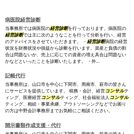
病医院経営診断
当事務所では病医院の
経営診断
を行っております。病医院の
経営診断
では主に次のようなことを行って分析を行い、経営
のアドバイスをさせていただきます。 ・
経営診断
病院の経営
状況を財務状況や損益から診断を行います。資産と負債の割
合は問題ないか、売上に応じての資産の増え具合は問題ない
かなどといったことを診断いたします。 ・外...
記帳代行
当事務所は、山口市を中心に下関市、周南市、萩市の皆さん
にサービスを提供しています。 税務・会計、経営
コンサル
テ
ィング、医療経営
コンサル
ティング、社会福祉法人
コンサル
ティング、相続・事業承継、アウトソーシングなどでお困り
の方は中野会計事務所までお気軽にご相談ください。
開示書類作成支援・代行
当事務所は、山口市を中心に下関市、周南市、萩市の皆さん