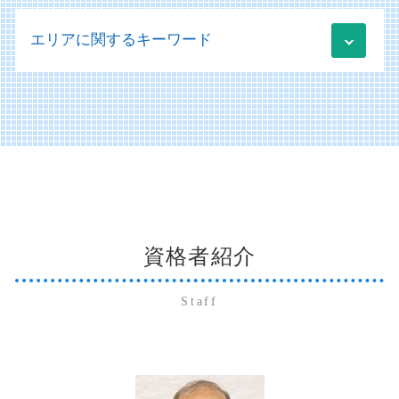
事業承継税制 とは
医療施設等施設整備費補助金
税務 勘定科目
記帳代行 会計ソフト
移行支援 メリット
業績管理 分析
株式交換 株式移転 株式交付
医療法人 決算書
顧問業務
エリアに関するキーワード
仕訳 未払金 買掛金 違い
社会福祉法人 補助金
事業承継 m&a補助金
相続 放棄
医療法人 法人税
税務相談とは
販売管理 データ分析
規程 作成 策定
資金調達 個人事業主
株式交換 事業承継
経営診断 メリット
記帳代行 勘定科目
社会福祉法人 ガイドライン
運用支援 コンサルティング
防府市 個人 確定申告
株式譲渡 事業譲渡 違い
医療法人の設立
未払金 買掛金 消費税
移行支援 福祉
日本政策金融公庫 融資 必要書類
防府市 経営コンサルティング
会社分割 手続き
経営診断
販売管理 分析
新社会福祉法人会計基準の実務 会計処理
新規事業助成金 個人事業主
山口市 社会福祉法人コンサルティング
納税資金 法人
病医院 医療機関
記帳代行 個人事業主
社会福祉法人 会計
美弥市 経営コンサルティング
相続放棄 手続き
会計税務
システム導入
移行支援加算 申請
宇部市 経営コンサルティング
納税資金 消費税 融資
医療法人 資本金
財務会計システム
社会福祉法人 印紙税
下関市 個人 確定申告
事業承継とは
医療会計
アウトソーシング 不正会計
移行支援 補助金
山口市 遺産相続
相続 いつまで
開示書類 作成
新社会福祉法人会計基準 勘定科目
資格者紹介
周南市 法人 確定申告
贈与税 非課税
買掛金 未払金 会計処理
社会福祉法人 決算書
萩市 法人 確定申告
贈与税 確定申告
備品 買掛金 未払金
社会福祉法人 医療法人 違い
萩市 医業経営コンサルティング
事業承継税制 デメリット
Staff
会社法 開示書類
美弥市 個人 確定申告
納税資金 融資 個人
販売管理 導入メリット
宇部市 法人 確定申告
相続 株式
開示書類 アウトソーシング
美弥市 法人 確定申告
株式交換 株価
財務会計 管理会計
山口市 法人 確定申告
記帳代行 起業