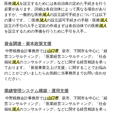
医療
法人
を設立するためには各自治体の定めた手続きを行う
必要があります。詳細は各自治体によって異なる場合があり
ますが、一般的な医療
法人
の設立認可手続きについては以下
の通りです。 〇医療
法人
の設立認可手続きの手順・医療
法人
設立の手引の入手と定款の作成まずは各自治体での医療
法人
を設立するための準備を行うために手引を入手...
資金調達・資本政策支援
中野税務会計事務所では
山口市
、萩市、下関市を中心に「経
営コンサルティング」「医業経営コンサルティング」「社会
福祉
法人
のコンサルティング」などに関する経営相談を承っ
ております。「新規事業立上げ支援」に関することでお悩み
のことがございましたらお気軽に当事務所までお問い合わせ
ください。
業績管理システム構築・運用支援
中野税務会計事務所では
山口市
、萩市、下関市を中心に「経
営コンサルティング」「医業経営コンサルティング」「社会
福祉
法人
のコンサルティング」などに関する経営相談を承っ