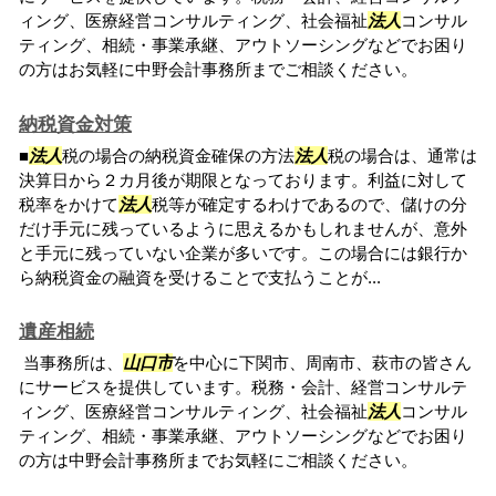
ィング、医療経営コンサルティング、社会福祉
法人
コンサル
ティング、相続・事業承継、アウトソーシングなどでお困り
の方はお気軽に中野会計事務所までご相談ください。
納税資金対策
■
法人
税の場合の納税資金確保の方法
法人
税の場合は、通常は
決算日から２カ月後が期限となっております。利益に対して
税率をかけて
法人
税等が確定するわけであるので、儲けの分
だけ手元に残っているように思えるかもしれませんが、意外
と手元に残っていない企業が多いです。この場合には銀行か
ら納税資金の融資を受けることで支払うことが...
遺産相続
当事務所は、
山口市
を中心に下関市、周南市、萩市の皆さん
にサービスを提供しています。税務・会計、経営コンサルテ
ィング、医療経営コンサルティング、社会福祉
法人
コンサル
ティング、相続・事業承継、アウトソーシングなどでお困り
の方は中野会計事務所までお気軽にご相談ください。