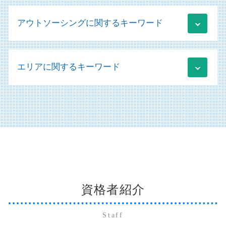
クラウド会計 メリット
社会福祉法人 会計基準
経営コンサルティング 中小企業
納税資金 融資 個人
経営診断
税務相談 範囲
社会福祉法人 経営
資金調達
アウトソーシングに関するキーワード
贈与税 確定申告
医療法人 法人税
税務 為替レート
社会福祉法人 病院
日本政策金融公庫 融資 流れ
相続 放棄
会計税務
税務相談とは
移行支援 メリット
経営改善計画 コンサル
贈与税 非課税
運営支援 とは
税務申告 法人税
備品 買掛金 未払金
社会福祉法人 事業計画
業績管理 分析
株式交換 株式移転 株式交付
医業経営コンサルティング
税務 改正
エリアに関するキーワード
アウトソーシング 不正会計
社会福祉法人 補助金
起業 資金調達 個人
事業承継とは
医療法人 補助金
税務 売上
仕訳 未払金 買掛金 違い
社会福祉法人 医療法人 違い
新規事業立ち上げ コンサル
納税資金 消費税 融資
医療法人の設立
販売管理 データフロー
社会福祉法人 勘定科目
日本政策金融公庫 融資 必要書類
防府市 法人 確定申告
相続 委任状
医療会計
買掛金 未払金 会計処理
社会福祉法人 会計
経営改善計画 変更
山口市 医業経営コンサルティング
納税資金 法人
経営診断 コンサルタント
財務会計システム
新社会福祉法人会計基準の実務 会計処理
資金調達方法 種類
周南市 法人 確定申告
相続 不動産
医療法人 節税
システム導入
規定 作成
萩市 個人 確定申告
株式交換 株価
医療会計 勘定科目
財務会計 分析
社会福祉法人 規定 作成
美弥市 経営コンサルティング
株式譲渡 事業譲渡 違い
医療法人の設立 許可
買掛金 未払金 会計基準
移行支援 補助金
萩市 医業経営コンサルティング
相続放棄 手続き
病院 経営診断
販売管理 分析
社会福祉法人 印紙税
山口市 納税資金対策
相続 いつまで
記帳代行 起業
新社会福祉法人会計基準 勘定科目
資格者紹介
山口市 法人 確定申告
会社分割 手続き
記帳代行 勘定科目
社会福祉法人 ガイドライン
防府市 個人 確定申告
贈与税 非課税 申告
販売管理 導入メリット
移行支援加算 申請
美弥市 法人 確定申告
納税資金 融資 法人
Staff
販売管理 データ分析
山口市 経営コンサルティング