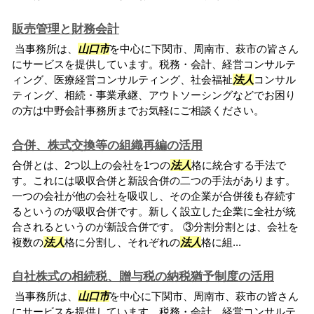
販売管理と財務会計
当事務所は、
山口市
を中心に下関市、周南市、萩市の皆さん
にサービスを提供しています。税務・会計、経営コンサルテ
ィング、医療経営コンサルティング、社会福祉
法人
コンサル
ティング、相続・事業承継、アウトソーシングなどでお困り
の方は中野会計事務所までお気軽にご相談ください。
合併、株式交換等の組織再編の活用
合併とは、2つ以上の会社を1つの
法人
格に統合する手法で
す。これには吸収合併と新設合併の二つの手法があります。
一つの会社が他の会社を吸収し、その企業が合併後も存続す
るというのが吸収合併です。新しく設立した企業に全社が統
合されるというのが新設合併です。 ③分割分割とは、会社を
複数の
法人
格に分割し、それぞれの
法人
格に組...
自社株式の相続税、贈与税の納税猶予制度の活用
当事務所は、
山口市
を中心に下関市、周南市、萩市の皆さん
にサービスを提供しています。税務・会計、経営コンサルテ