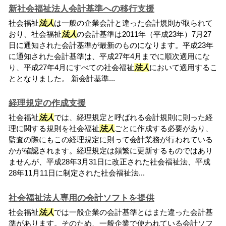
新社会福祉法人会計基準への移行支援
社会福祉
法人
は一般の企業会計と違った会計規則が取られて
おり、社会福祉
法人
の会計基準は2011年（平成23年）7月27
日に通知された会計基準が最新のものになります。平成23年
に通知された会計基準は、平成27年4月までに順次適用にな
り、平成27年4月にすべての社会福祉
法人
において適用するこ
ととなりました。 新会計基準...
経理規定の作成支援
社会福祉
法人
では、経理規定と呼ばれる会計規則に則った経
理に関する規則を社会福祉
法人
ごとに作成する必要があり、
監査の際にもこの経理規定に則って会計業務が行われている
かが確認されます。経理規定は頻繁に更新するものではあり
ませんが、平成28年3月31日に改正された社会福祉法、平成
28年11月11日に制定された社会福祉法...
社会福祉法人専用の会計ソフトを提供
社会福祉
法人
では一般企業の会計基準とはまた違った会計基
準があります。そのため、一般企業で使われている会計ソフ