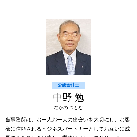
事業承継税制 とは
未払金 買掛金 消費税
下関市 法人 確定申告
相続 株式
開示書類 作成
山口市 個人 確定申告
事業承継税制 デメリット
財務会計 管理会計
美弥市 医業経営コンサルティング
買掛金 未払金 決算
下関市 経営コンサルティング
システム導入 補助金
山口市 社会福祉法人コンサルティング
記帳代行 会計ソフト
美弥市 社会福祉法人コンサルティング
美弥市 個人 確定申告
萩市 経営コンサルティング
宇部市 経営コンサルティング
公認会計士
中野 勉
なかの つとむ
当事務所は、お一人お一人の出会いを大切にし、お客
様に信頼されるビジネスパートナーとしてお互いに成