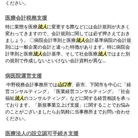
ください。
医療会計税務支援
特に業態を医療
法人
に変更する際などには会計規則が大きく
変わってきますので、会計規則に関しては必ず押さえておき
ましょう。 〇病院会計準則と医療
法人
会計基準病院の会計規
則には一般企業の会計と違った特徴があります。特に病院会
計準則と医療
法人
会計基準、そして社会医療
法人
ではまた別
の規則で作成しないといけない会計資料が異な...
病医院運営支援
中野税務会計事務所では
山口市
、萩市、下関市を中心に「経
営コンサルティング」「医業経営コンサルティング」「社会
福祉
法人
のコンサルティング」などに関する経営相談を承っ
ております。「新規事業立上げ支援」に関することでお悩み
のことがございましたらお気軽に当事務所までお問い合わせ
ください。
医療法人の設立認可手続き支援