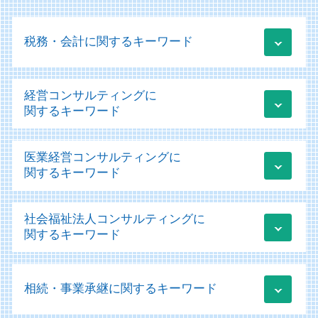
税務・会計に関するキーワード
税務申告 確定申告 違い
経営コンサルティングに
クラウド会計 導入支援
関するキーワード
税務 確定申告
青色申告 白色申告 違い わかりやすく
業績管理 方法
医業経営コンサルティングに
法人税 中間納付
事業承継 m&a補助金
関するキーワード
税務 見積計上
事業再構築補助金 個人事業主
法人税 損金 算入
経営改善計画 コロナ
医療機器 リース
法人 税務調査
社会福祉法人コンサルティングに
業績管理 管理会計
医療施設等施設整備費補助金
クラウド会計ソフト 個人事業主
関するキーワード
資金調達 個人事業主
医療法人の設立 認可
税務 監査
経営コンサルティング 課題
病医院 医療機関
顧問業務 会計士
会計ソフト 勘定科目
経営コンサルティング
経営診断 メリット
税務相談 どこまで
相続・事業承継に関するキーワード
社会福祉法人 非課税
it導入補助金 採択
コンサル 経営診断
顧問業務 とは
移行支援 福祉
運用支援 サポート
経営診断 経営学 会計学