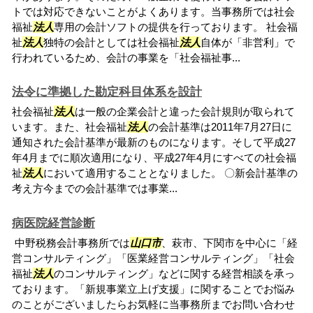
トでは対応できないことがよくあります。当事務所では社会
福祉
法人
専用の会計ソフトの提供を行っております。 社会福
祉
法人
独特の会計としては社会福祉
法人
自体が「非営利」で
行われているため、会計の事業を「社会福祉事...
法令に準拠した勘定科目体系を設計
社会福祉
法人
は一般の企業会計と違った会計規則が取られて
います。また、社会福祉
法人
の会計基準は2011年7月27日に
通知された会計基準が最新のものになります。そして平成27
年4月までに順次適用になり、平成27年4月にすべての社会福
祉
法人
において適用することとなりました。 〇新会計基準の
考え方今までの会計基準では事業...
病医院経営診断
中野税務会計事務所では
山口市
、萩市、下関市を中心に「経
営コンサルティング」「医業経営コンサルティング」「社会
福祉
法人
のコンサルティング」などに関する経営相談を承っ
ております。「新規事業立上げ支援」に関することでお悩み
のことがございましたらお気軽に当事務所までお問い合わせ