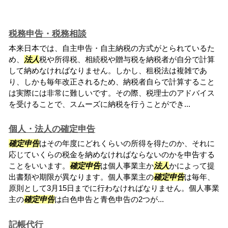
税務申告・税務相談
本来日本では、自主申告・自主納税の方式がとられているた
め、
法人
税や所得税、相続税や贈与税を納税者が自分で計算
して納めなければなりません。しかし、租税法は複雑であ
り、しかも毎年改正されるため、納税者自らで計算すること
は実際には非常に難しいです。その際、税理士のアドバイス
を受けることで、スムーズに納税を行うことができ...
個人・法人の確定申告
確定申告
はその年度にどれくらいの所得を得たのか、それに
応じていくらの税金を納めなければならないのかを申告する
ことをいいます。
確定申告
は個人事業主か
法人
かによって提
出書類や期限が異なります。個人事業主の
確定申告
は毎年、
原則として3月15日までに行わなければなりません。個人事業
主の
確定申告
は白色申告と青色申告の2つが...
記帳代行